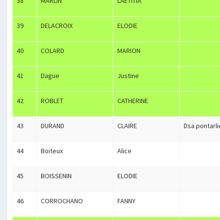
38
MARLIN
LAETITIA
39
DELACROIX
ELODIE
40
COLARD
MARION
41
Dague
Justine
42
ROBLET
CATHERINE
43
DURAND
CLAIRE
Dsa pontarli
44
Boiteux
Alice
45
BOISSENIN
ELODIE
46
CORROCHANO
FANNY