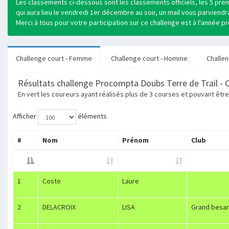
Les classements ci-dessous sont les classements officiels, les 5 prem
qui aura lieu le vendredi 1er décembre au soir, un mail vous parviendr
Merci à tous pour votre participation sur ce challenge est à l'année p
Challenge court - Femme
Challenge court - Homme
Challe
Résultats challenge Procompta Doubs Terre de Trail - 
En vert les coureurs ayant réalisés plus de 3 courses et pouvant êtr
Afficher
éléments
#
Nom
Prénom
Club
1
Coste
Laure
2
DELACROIX
LISA
Grand besan