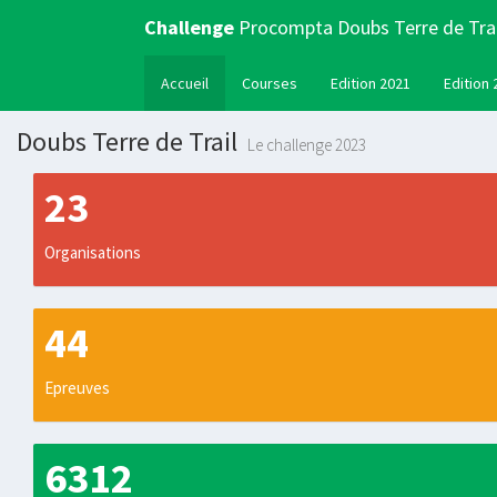
Challenge
Procompta Doubs Terre de Trai
Accueil
Courses
Edition 2021
Edition 
Doubs Terre de Trail
Le challenge 2023
23
Organisations
44
Epreuves
6312