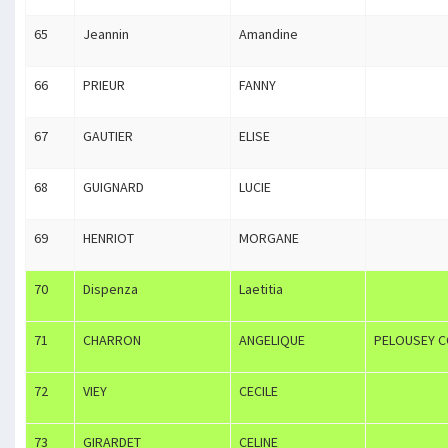
65
Jeannin
Amandine
66
PRIEUR
FANNY
67
GAUTIER
ELISE
68
GUIGNARD
LUCIE
69
HENRIOT
MORGANE
70
Dispenza
Laetitia
71
CHARRON
ANGELIQUE
PELOUSEY C
72
VIEY
CECILE
73
GIRARDET
CELINE