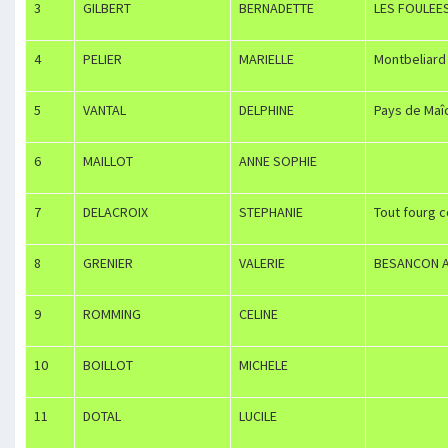
3
GILBERT
BERNADETTE
LES FOULEE
4
PELIER
MARIELLE
Montbeliard
5
VANTAL
DELPHINE
Pays de Maîc
6
MAILLOT
ANNE SOPHIE
7
DELACROIX
STEPHANIE
Tout fourg c
8
GRENIER
VALERIE
BESANCON A
9
ROMMING
CELINE
10
BOILLOT
MICHELE
11
DOTAL
LUCILE