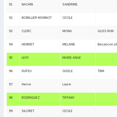
91
NACHIN
SANDRINE
92
BOBILLIER MONNOT
CECILE
93
CLERC
MONA
GLISS RUN
94
HENRIET
MELANIE
Besancon ath
95
LEVY
MARIE ANGE
96
DUFEU
GISELE
TBM
97
Herve
Laure
98
RODRIGUEZ
TIFFANY
99
SILORET
CECILE