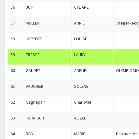
56
JUIF
CYLIANE
57
MULLER
ANNIE
Jaeger-leco
58
HERTERT
LOUISE
59
TRESSE
LAURY
60
GAUDET
ADELIE
OLYMPIC MO
61
VAUCHIER
SOLENE
62
Gagnepain
Charlotte
63
HARNISCH
ALIZEE
64
ROY
MARIE
Dsa morteau 