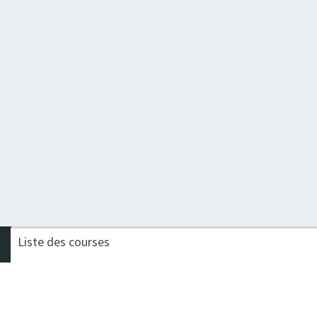
Liste des courses
Nom de la course
Challenge
TRAIL DU SAUT DU DOUBS
Procompta Trail Long