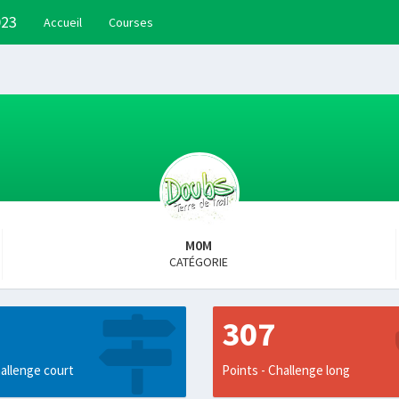
023
Accueil
Courses
M0M
CATÉGORIE
307
allenge court
Points - Challenge long