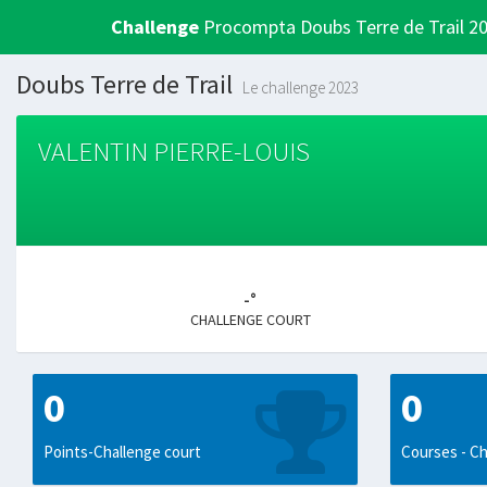
Challenge
Procompta Doubs Terre de Trail 2
Doubs Terre de Trail
Le challenge 2023
VALENTIN PIERRE-LOUIS
-°
CHALLENGE COURT
0
0
Points-Challenge court
Courses - Ch