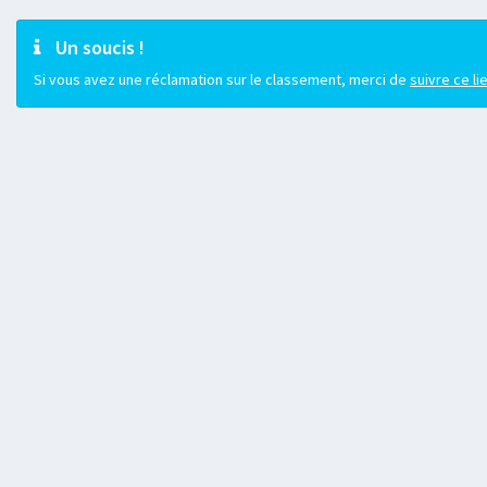
Un soucis !
Si vous avez une réclamation sur le classement, merci de
suivre ce li