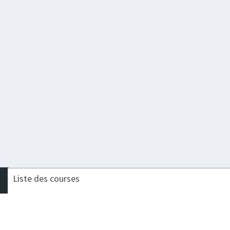
Liste des courses
Nom de la course
Challenge
TRAIL DU SAUT DU DOUBS
Procompta 