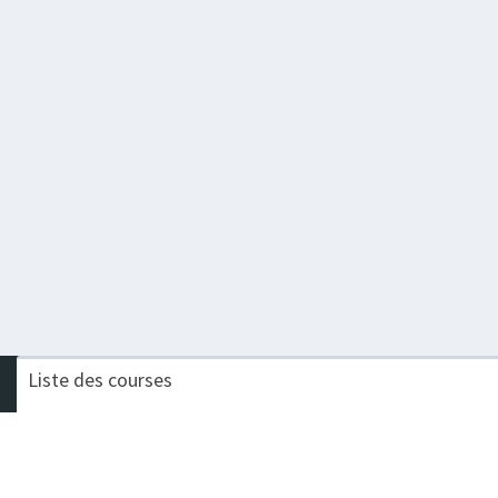
Liste des courses
Nom de la course
Challenge
BISON TRAIL
Procompta Trail Long