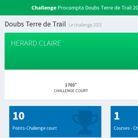
Challenge
Procompta Doubs Terre de Trail 2
Doubs Terre de Trail
Le challenge 2023
HERARD CLAIRE
1703°
CHALLENGE COURT
10
1
Points-Challenge court
Courses - Ch