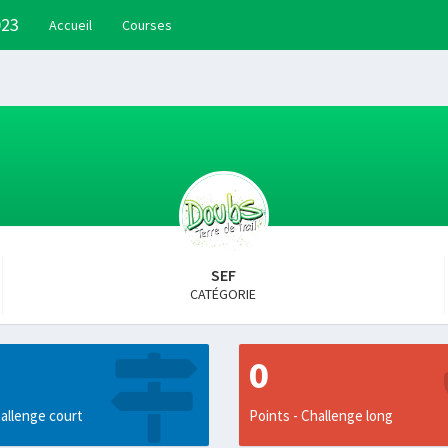
023
Accueil
Courses
SEF
CATÉGORIE
0
allenge court
Points - Challenge long