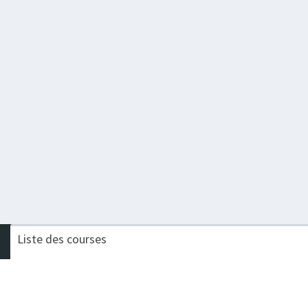
Liste des courses
Nom de la course
Chal
TRAIL DE LA VALLEE BAUMOISE
Proc