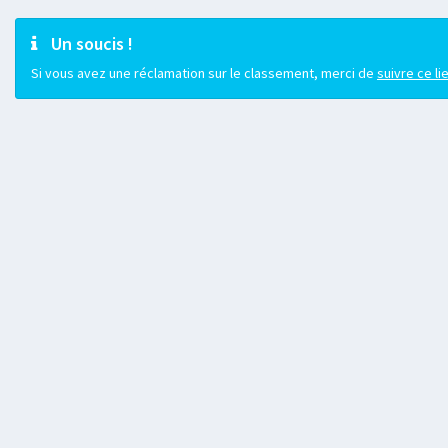
Un soucis !
Si vous avez une réclamation sur le classement, merci de
suivre ce li