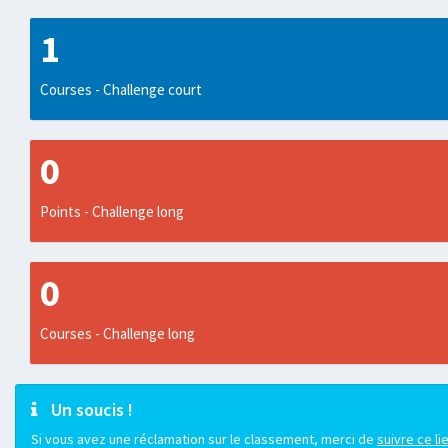
1
Courses - Challenge court
0
Points - Challenge long
0
Courses - Challenge long
Un soucis !
Si vous avez une réclamation sur le classement, merci de
suivre ce li