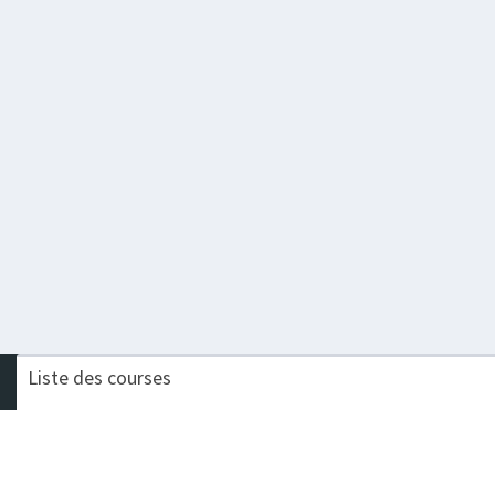
Liste des courses
Nom de la course
Challenge
TRAIL DES PREMIERS SAPINS
Procompta Trail Court