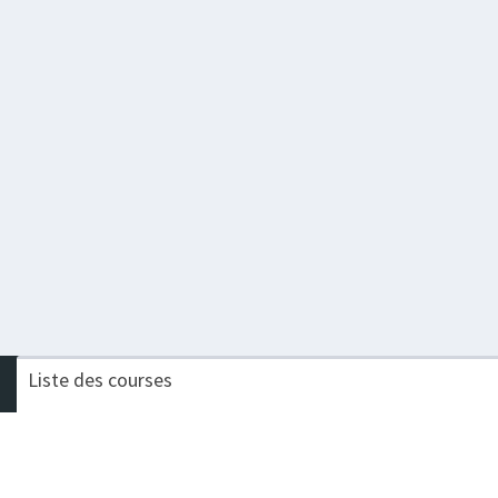
Liste des courses
Nom de la course
Challenge
TRAIL DES SANGLIERS
Procompta Trail Long