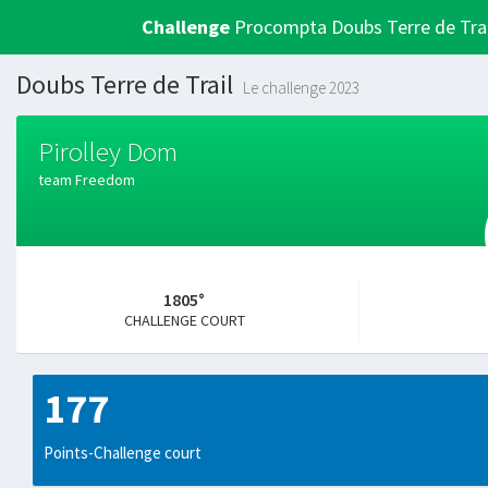
Challenge
Procompta Doubs Terre de Trai
Doubs Terre de Trail
Le challenge 2023
Pirolley Dom
team Freedom
1805°
CHALLENGE COURT
177
Points-Challenge court