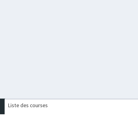
Liste des courses
Nom de la course
Challenge
LES MONTEES D’ABBANS
Procompta Trail Court