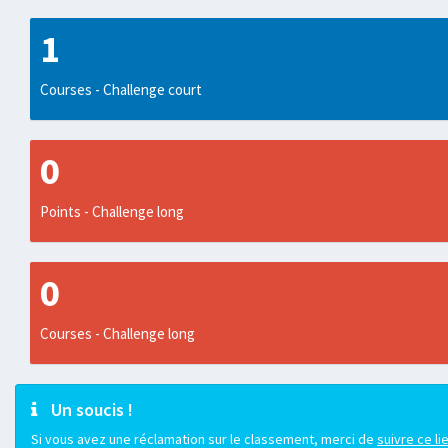
1
Courses - Challenge court
0
Points - Challenge long
0
Courses - Challenge long
Un soucis !
Si vous avez une réclamation sur le classement, merci de
suivre ce li