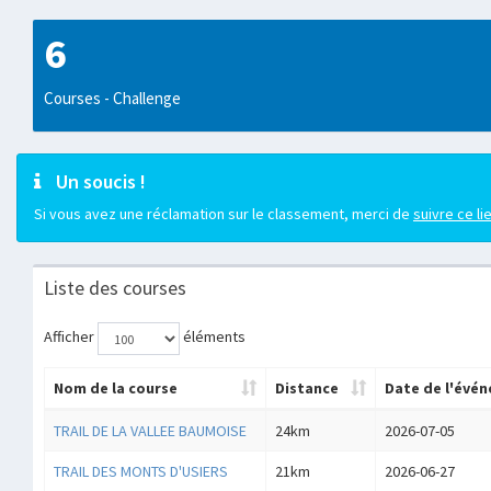
6
Courses - Challenge
Un soucis !
Si vous avez une réclamation sur le classement, merci de
suivre ce li
Liste des courses
Afficher
éléments
Nom de la course
Distance
Date de l'évé
TRAIL DE LA VALLEE BAUMOISE
24km
2026-07-05
TRAIL DES MONTS D'USIERS
21km
2026-06-27