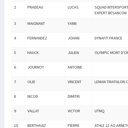
2
PRADEAU
LUCAS
SQUAD INTERSPORT
EXPERT BESANCON
3
MAIGNANT
YANN
4
FERNANDEZ
JOHAN
DYNAFIT FRANCE
5
HAUCK
JULIEN
OLYMPIC MONT D'O
6
JOURNOT
ANTOINE
7
OLID
VINCENT
LEMAN TRIATHLON 
8
NICOD
DIMITRI
9
VALLAT
VICTOR
UTMQ
10
BERTHAULT
PIERRE
ATHLE 21 AO ARNET