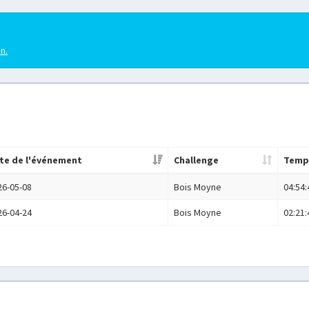
en.
te de l'événement
Challenge
Temp
26-05-08
Bois Moyne
04:54:
26-04-24
Bois Moyne
02:21: