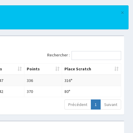
×
Rechercher :
s
Points
Place Scratch
47
336
316°
42
370
80°
Précédent
1
Suivant