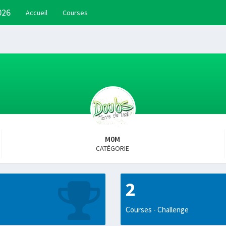
026
Accueil
Courses
M0M
CATÉGORIE
2
Courses - Challenge