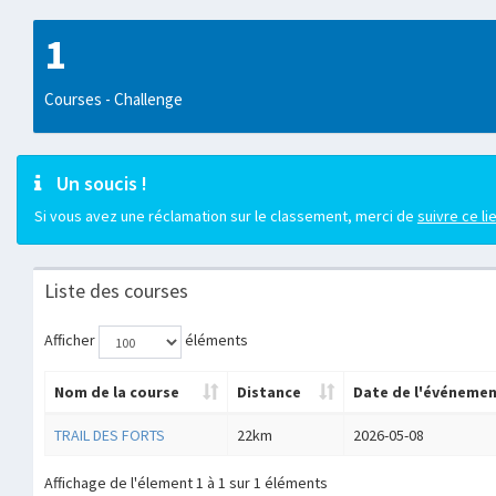
1
Courses - Challenge
Un soucis !
Si vous avez une réclamation sur le classement, merci de
suivre ce li
Liste des courses
Afficher
éléments
Nom de la course
Distance
Date de l'événeme
TRAIL DES FORTS
22km
2026-05-08
Affichage de l'élement 1 à 1 sur 1 éléments