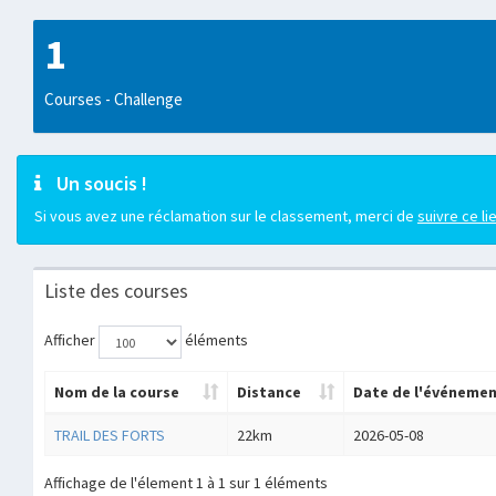
1
Courses - Challenge
Un soucis !
Si vous avez une réclamation sur le classement, merci de
suivre ce li
Liste des courses
Afficher
éléments
Nom de la course
Distance
Date de l'événeme
TRAIL DES FORTS
22km
2026-05-08
Affichage de l'élement 1 à 1 sur 1 éléments