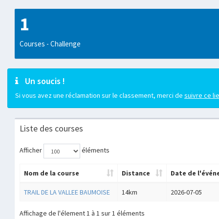
1
Courses - Challenge
Un soucis !
Si vous avez une réclamation sur le classement, merci de
suivre ce li
Liste des courses
Afficher
éléments
Nom de la course
Distance
Date de l'évé
TRAIL DE LA VALLEE BAUMOISE
14km
2026-07-05
Affichage de l'élement 1 à 1 sur 1 éléments