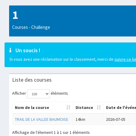
1
Courses - Challenge
Un soucis !
Si vous avez une réclamation sur le classement, merci de
suivre ce li
Liste des courses
Afficher
éléments
Nom de la course
Distance
Date de l'évé
TRAIL DE LA VALLEE BAUMOISE
14km
2026-07-05
Affichage de l'élement 1 à 1 sur 1 éléments