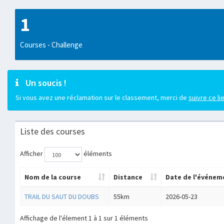
1
Courses - Challenge
Un soucis !
Si vous avez une réclamation sur le classement, merci de
suivre ce li
Liste des courses
Afficher
éléments
Nom de la course
Distance
Date de l'événem
TRAIL DU SAUT DU DOUBS
55km
2026-05-23
Affichage de l'élement 1 à 1 sur 1 éléments