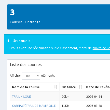
3
Courses - Challenge
Un soucis !
Si vous avez une réclamation sur le classement, merci de
suivre ce li
Liste des courses
Afficher
éléments
Nom de la course
Distance
Date de l'évé
TRAIL N'LOUE
20km
2026-04-24
CARNAVA'TRAIL DE MAMIROLLE
11KM
2026-03-28