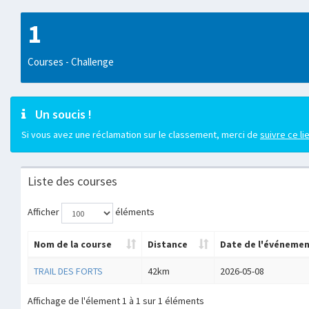
1
Courses - Challenge
Un soucis !
Si vous avez une réclamation sur le classement, merci de
suivre ce li
Liste des courses
Afficher
éléments
Nom de la course
Distance
Date de l'événeme
TRAIL DES FORTS
42km
2026-05-08
Affichage de l'élement 1 à 1 sur 1 éléments