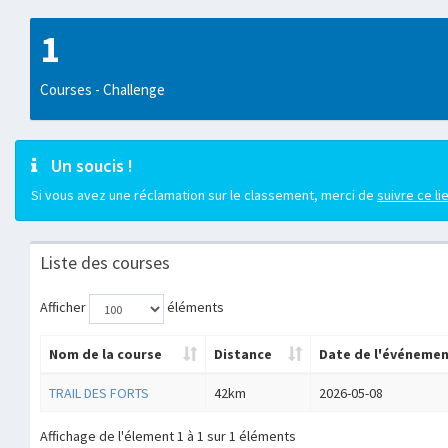
1
Courses - Challenge
Un soucis !
Si vous avez une réclamation sur le classement, merci de
suivre ce li
Liste des courses
Afficher
éléments
Nom de la course
Distance
Date de l'événeme
TRAIL DES FORTS
42km
2026-05-08
Affichage de l'élement 1 à 1 sur 1 éléments