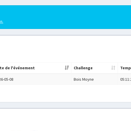
en.
te de l'événement
Challenge
Temp
26-05-08
Bois Moyne
05:11: