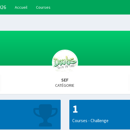
026
Accueil
Courses
SEF
CATÉGORIE
1
Courses - Challenge