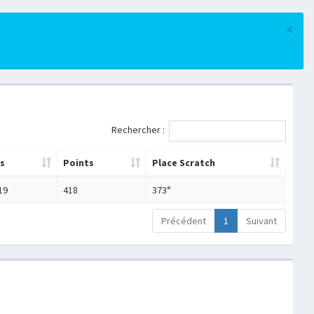
×
Rechercher :
s
Points
Place Scratch
19
418
373°
Précédent
1
Suivant