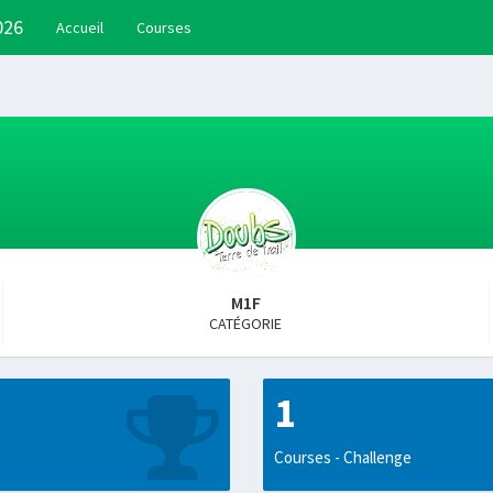
026
Accueil
Courses
M1F
CATÉGORIE
1
Courses - Challenge