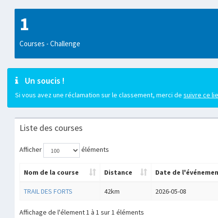
1
Courses - Challenge
Un soucis !
Si vous avez une réclamation sur le classement, merci de
suivre ce li
Liste des courses
Afficher
éléments
Nom de la course
Distance
Date de l'événeme
TRAIL DES FORTS
42km
2026-05-08
Affichage de l'élement 1 à 1 sur 1 éléments