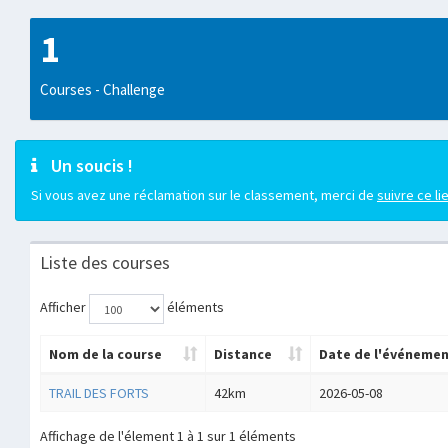
1
Courses - Challenge
Un soucis !
Si vous avez une réclamation sur le classement, merci de
suivre ce li
Liste des courses
Afficher
éléments
Nom de la course
Distance
Date de l'événeme
TRAIL DES FORTS
42km
2026-05-08
Affichage de l'élement 1 à 1 sur 1 éléments