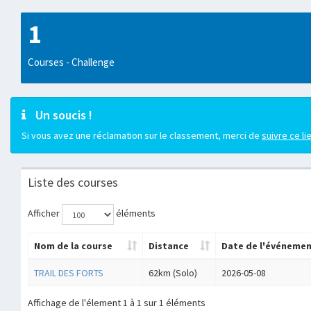
1
Courses - Challenge
Un soucis !
Si vous avez une réclamation sur le classement, merci de
suivre ce li
Liste des courses
Afficher
éléments
Nom de la course
Distance
Date de l'événeme
TRAIL DES FORTS
62km (Solo)
2026-05-08
Affichage de l'élement 1 à 1 sur 1 éléments