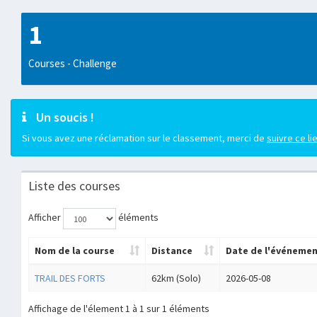
1
Courses - Challenge
Un soucis !
Si vous avez une réclamation sur le classement, merci de
suivre ce li
Liste des courses
Afficher
éléments
Nom de la course
Distance
Date de l'événeme
TRAIL DES FORTS
62km (Solo)
2026-05-08
Affichage de l'élement 1 à 1 sur 1 éléments