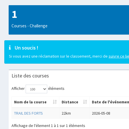
1
Courses - Challenge
Un soucis !
Si vous avez une réclamation sur le classement, merci de
suivre ce li
Liste des courses
Afficher
éléments
Nom de la course
Distance
Date de l'événeme
TRAIL DES FORTS
22km
2026-05-08
Affichage de l'élement 1 à 1 sur 1 éléments