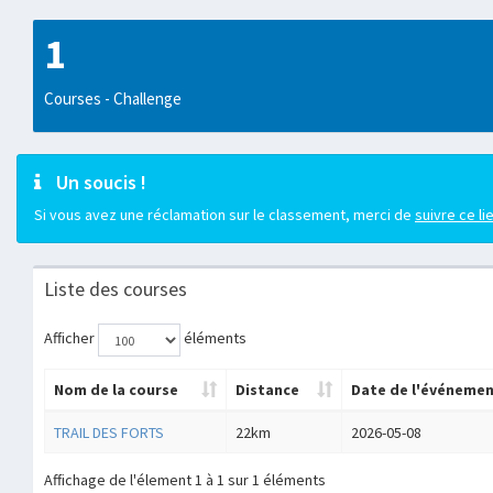
1
Courses - Challenge
Un soucis !
Si vous avez une réclamation sur le classement, merci de
suivre ce li
Liste des courses
Afficher
éléments
Nom de la course
Distance
Date de l'événeme
TRAIL DES FORTS
22km
2026-05-08
Affichage de l'élement 1 à 1 sur 1 éléments