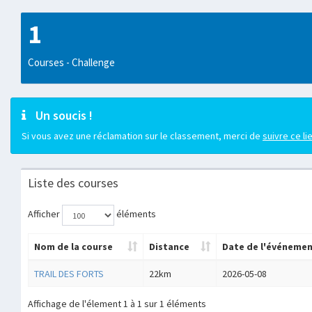
1
Courses - Challenge
Un soucis !
Si vous avez une réclamation sur le classement, merci de
suivre ce li
Liste des courses
Afficher
éléments
Nom de la course
Distance
Date de l'événeme
TRAIL DES FORTS
22km
2026-05-08
Affichage de l'élement 1 à 1 sur 1 éléments