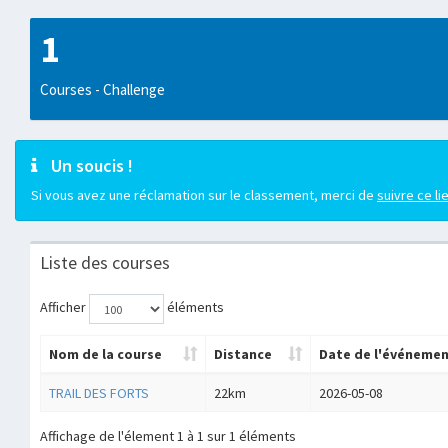
1
Courses - Challenge
Un soucis !
Si vous avez une réclamation sur le classement, merci de
suivre ce li
Liste des courses
Afficher
éléments
Nom de la course
Distance
Date de l'événeme
TRAIL DES FORTS
22km
2026-05-08
Affichage de l'élement 1 à 1 sur 1 éléments