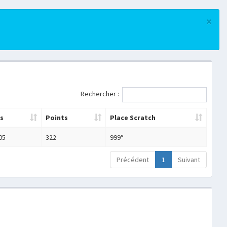
×
Rechercher :
s
Points
Place Scratch
05
322
999°
Précédent
1
Suivant