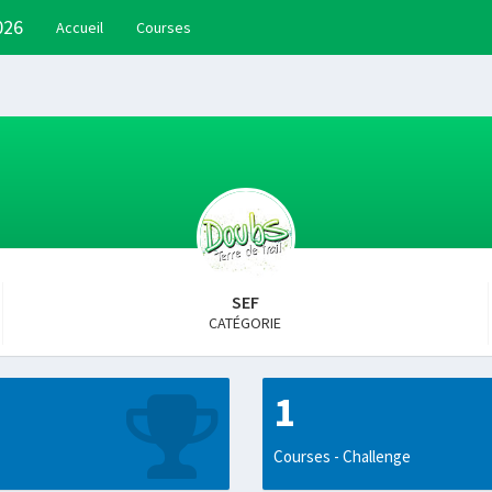
026
Accueil
Courses
SEF
CATÉGORIE
1
Courses - Challenge