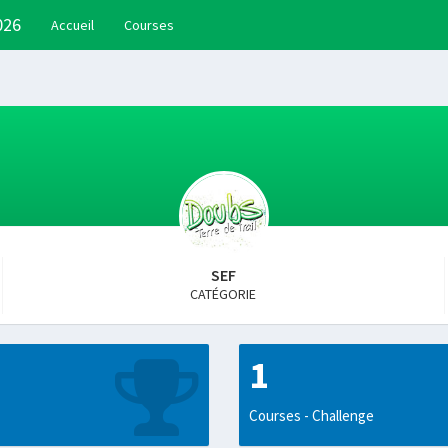
026
Accueil
Courses
SEF
CATÉGORIE
1
Courses - Challenge