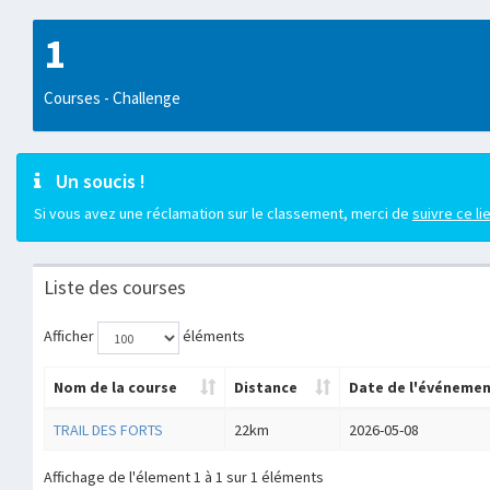
1
Courses - Challenge
Un soucis !
Si vous avez une réclamation sur le classement, merci de
suivre ce li
Liste des courses
Afficher
éléments
Nom de la course
Distance
Date de l'événeme
TRAIL DES FORTS
22km
2026-05-08
Affichage de l'élement 1 à 1 sur 1 éléments