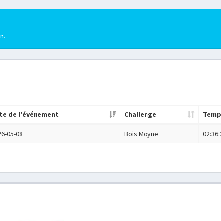
en.
te de l'événement
Challenge
Temp
26-05-08
Bois Moyne
02:36: