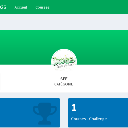
026
Accueil
Courses
SEF
CATÉGORIE
1
Courses - Challenge