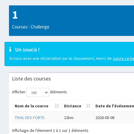
1
Courses - Challenge
Un soucis !
Si vous avez une réclamation sur le classement, merci de
suivre ce li
Liste des courses
Afficher
éléments
Nom de la course
Distance
Date de l'événeme
TRAIL DES FORTS
22km
2026-05-08
Affichage de l'élement 1 à 1 sur 1 éléments