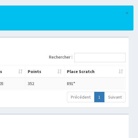
×
Rechercher :
s
Points
Place Scratch
05
352
891°
Précédent
1
Suivant