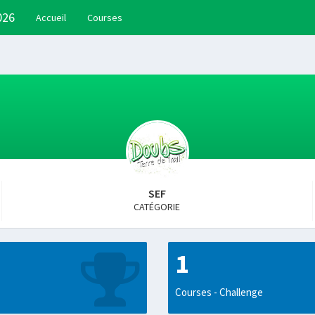
026
Accueil
Courses
SEF
CATÉGORIE
1
Courses - Challenge