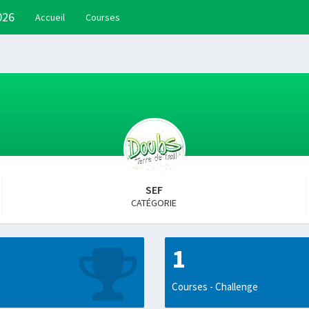
026
Accueil
Courses
SEF
CATÉGORIE
1
Courses - Challenge