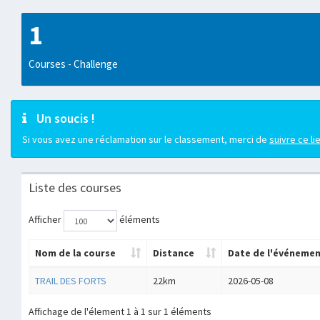
1
Courses - Challenge
Un soucis !
Si vous avez une réclamation sur le classement, merci de
suivre ce li
Liste des courses
Afficher
éléments
Nom de la course
Distance
Date de l'événeme
TRAIL DES FORTS
22km
2026-05-08
Affichage de l'élement 1 à 1 sur 1 éléments