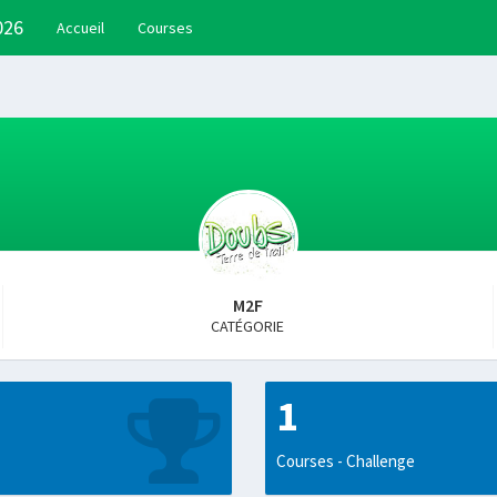
026
Accueil
Courses
M2F
CATÉGORIE
1
Courses - Challenge