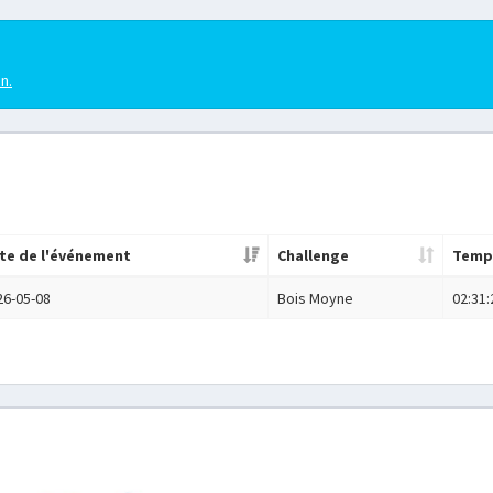
en.
te de l'événement
Challenge
Temp
26-05-08
Bois Moyne
02:31: