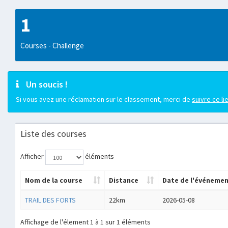
1
Courses - Challenge
Un soucis !
Si vous avez une réclamation sur le classement, merci de
suivre ce li
Liste des courses
Afficher
éléments
Nom de la course
Distance
Date de l'événeme
TRAIL DES FORTS
22km
2026-05-08
Affichage de l'élement 1 à 1 sur 1 éléments