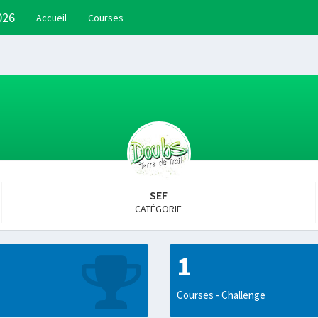
026
Accueil
Courses
SEF
CATÉGORIE
1
Courses - Challenge