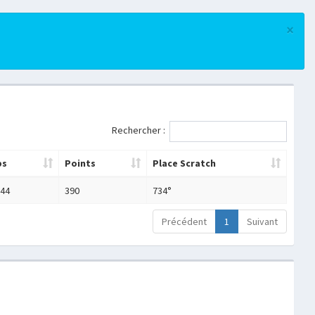
×
Rechercher :
ps
Points
Place Scratch
:44
390
734°
Précédent
1
Suivant