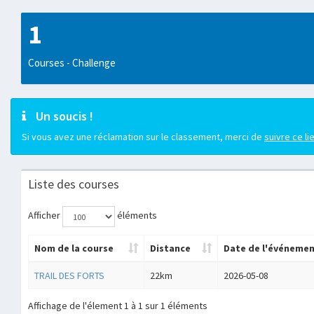
1
Courses - Challenge
Un soucis !
Si vous avez une réclamation sur le classement, merci de
suivre ce li
Liste des courses
Afficher
éléments
Nom de la course
Distance
Date de l'événeme
TRAIL DES FORTS
22km
2026-05-08
Affichage de l'élement 1 à 1 sur 1 éléments