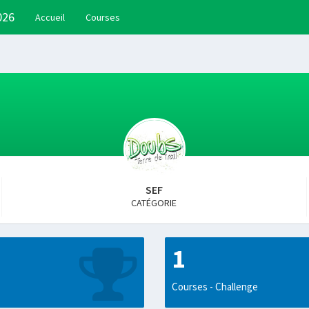
026
Accueil
Courses
SEF
CATÉGORIE
1
Courses - Challenge