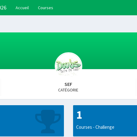
026
Accueil
Courses
SEF
CATÉGORIE
1
Courses - Challenge