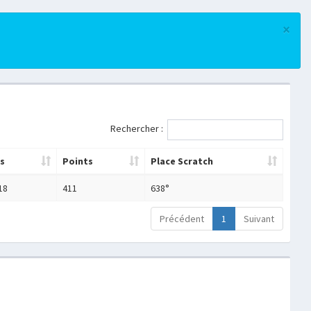
×
Rechercher :
s
Points
Place Scratch
18
411
638°
Précédent
1
Suivant