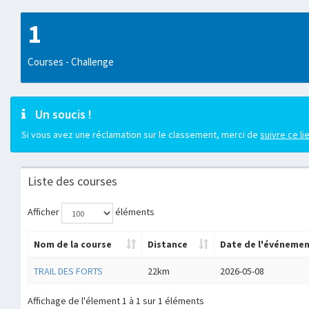
1
Courses - Challenge
Un soucis !
Si vous avez une réclamation sur le classement, merci de
suivre ce li
Liste des courses
Afficher
éléments
Nom de la course
Distance
Date de l'événeme
TRAIL DES FORTS
22km
2026-05-08
Affichage de l'élement 1 à 1 sur 1 éléments