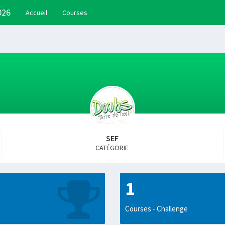
026
Accueil
Courses
SEF
CATÉGORIE
1
Courses - Challenge