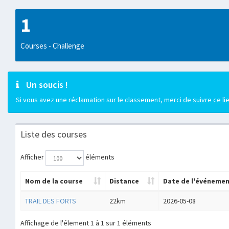
1
Courses - Challenge
Un soucis !
Si vous avez une réclamation sur le classement, merci de
suivre ce li
Liste des courses
Afficher
éléments
Nom de la course
Distance
Date de l'événeme
TRAIL DES FORTS
22km
2026-05-08
Affichage de l'élement 1 à 1 sur 1 éléments