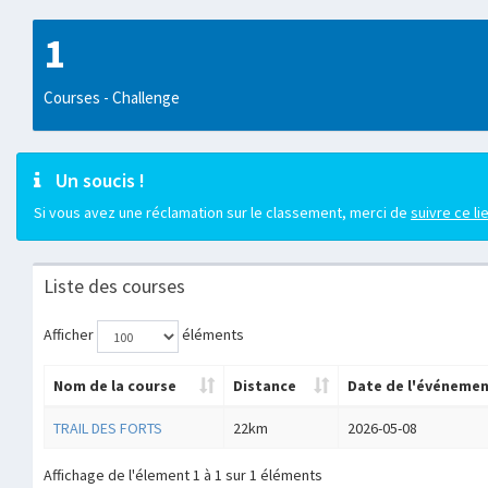
1
Courses - Challenge
Un soucis !
Si vous avez une réclamation sur le classement, merci de
suivre ce li
Liste des courses
Afficher
éléments
Nom de la course
Distance
Date de l'événeme
TRAIL DES FORTS
22km
2026-05-08
Affichage de l'élement 1 à 1 sur 1 éléments