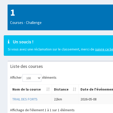
1
Courses - Challenge
Un soucis !
Si vous avez une réclamation sur le classement, merci de
suivre ce li
Liste des courses
Afficher
éléments
Nom de la course
Distance
Date de l'événeme
TRAIL DES FORTS
22km
2026-05-08
Affichage de l'élement 1 à 1 sur 1 éléments