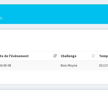
en.
te de l'événement
Challenge
Temp
26-05-08
Bois Moyne
02:13: