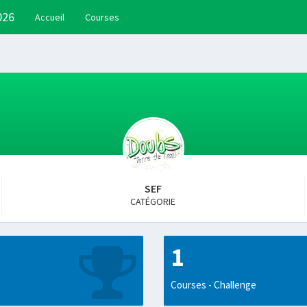
026
Accueil
Courses
SEF
CATÉGORIE
1
Courses - Challenge